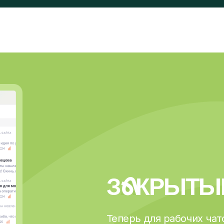
З
А
КРЫТЫЙ КО
Теперь для рабочих чатов есть уд
В корпоративном мессенджере не
с друзьями и каналы с мемами. Гре