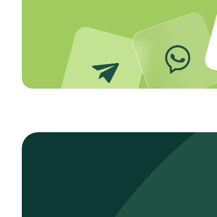
ВИЗУАЛИЗ
А
ЦИЯ
П
Р
ОЦЕССОВ
Ведите канбан-доски для команд, работа
вместе или разграничивайте права дост