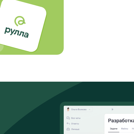
йте
упа