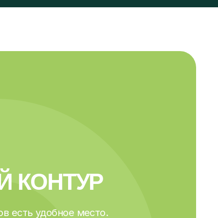
НТУР
обное место.
 отвлекают чаты
х не поработать :)